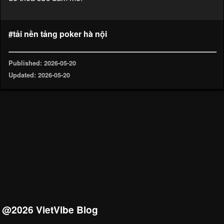
#tải nền tảng poker hà nội
Published: 2026-05-20
Updated: 2026-05-20
@2026 VietVibe Blog