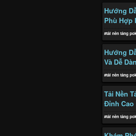
Hướng Dẫ
Phù Hợp 
#tải nền tảng po
Hướng Dẫ
Và Dễ Dà
#tải nền tảng po
Tải Nền T
Đỉnh Cao
#tải nền tảng po
Khám Phá