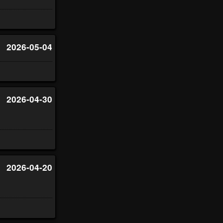
2026-05-04
2026-04-30
2026-04-20