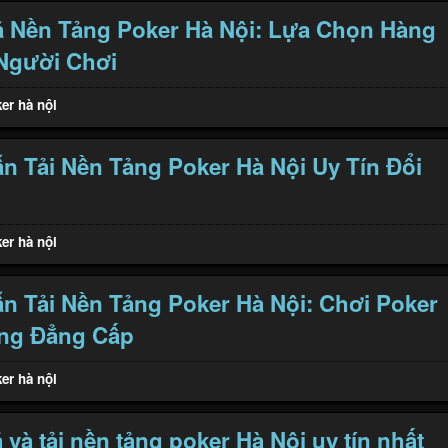
 Nền Tảng Poker Hà Nội: Lựa Chọn Hàng
Người Chơi
ker hà nội
 Tải Nền Tảng Poker Hà Nội Uy Tín Đổi
ker hà nội
 Tải Nền Tảng Poker Hà Nội: Chơi Poker
ng Đẳng Cấp
ker hà nội
và tải nền tảng poker Hà Nội uy tín nhất