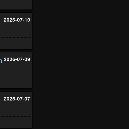
2026-07-10
m
2026-07-09
à
2026-07-07