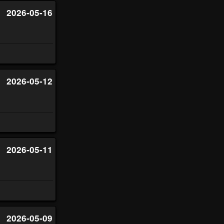
2026-05-16
2026-05-12
2026-05-11
2026-05-09